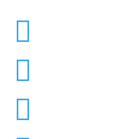


