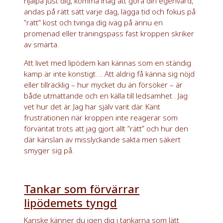
hjälpa just dig, komma ihåg att göra din egenvård,
andas på rätt sätt varje dag, lägga tid och fokus på
”rätt” kost och tvinga dig iväg på ännu en
promenad eller träningspass fast kroppen skriker
av smärta.
Att livet med lipödem kan kännas som en ständig
kamp är inte konstigt…. Att aldrig få känna sig nöjd
eller tillräcklig – hur mycket du än försöker – är
både utmattande och en källa till ledsamhet . Jag
vet hur det är. Jag har själv varit där. Känt
frustrationen när kroppen inte reagerar som
förväntat trots att jag gjort allt ”rätt” och hur den
där känslan av misslyckande sakta men säkert
smyger sig på.
Tankar som förvärrar
lipödemets tyngd
Kanske känner du igen dig i tankarna som lätt