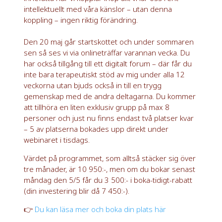
intellektuellt med våra känslor – utan denna
koppling – ingen riktig förändring.
Den 20 maj går startskottet och under sommaren
sen så ses vi via onlineträffar varannan vecka. Du
har också tillgång till ett digitalt forum – där får du
inte bara terapeutiskt stöd av mig under alla 12
veckorna utan bjuds också in till en trygg
gemenskap med de andra deltagarna. Du kommer
att tillhöra en liten exklusiv grupp på max 8
personer och just nu finns endast två platser kvar
– 5 av platserna bokades upp direkt under
webinaret i tisdags.
Värdet på programmet, som alltså stäcker sig över
tre månader, är 10 950:-, men om du bokar senast
måndag den 5/5 får du 3 500:- i boka-tidigt-rabatt
(din investering blir då 7 450:-).
👉
Du kan läsa mer och boka din plats här