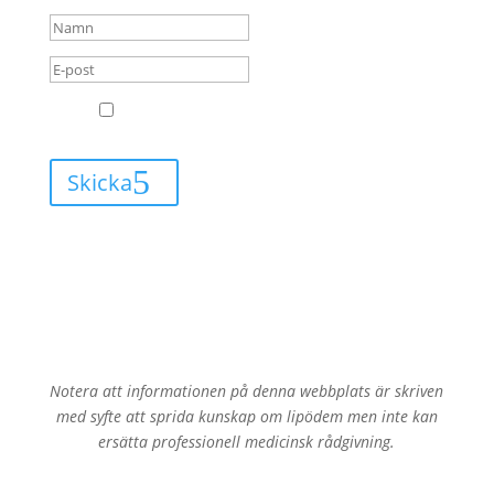
GDPR
Jag godkänner att Leva med Lipödem får
skicka mail till mig.
Skicka
Notera att informationen på denna webbplats är skriven
med syfte att sprida kunskap om lipödem men inte kan
ersätta professionell medicinsk rådgivning.