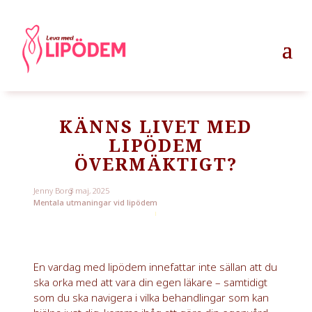
KÄNNS LIVET MED
LIPÖDEM
ÖVERMÄKTIGT?
Jenny Borg
3 maj, 2025
Mentala utmaningar vid lipödem
En vardag med lipödem innefattar inte sällan att du
ska orka med att vara din egen läkare – samtidigt
som du ska navigera i vilka behandlingar som kan