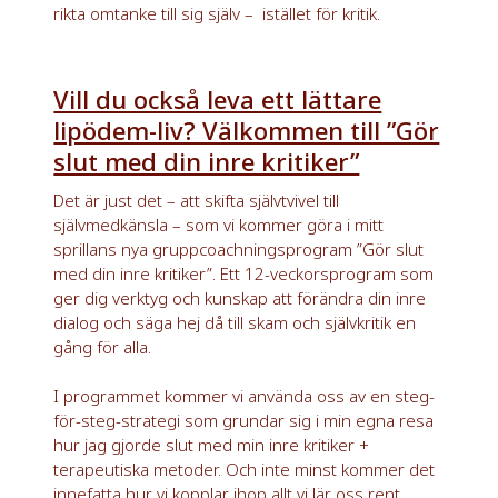
rikta omtanke till sig själv – istället för kritik.
Vill du också leva ett lättare
lipödem-liv? Välkommen till ”Gör
slut med din inre kritiker”
Det är just det – att skifta självtvivel till
självmedkänsla – som vi kommer göra i mitt
sprillans nya gruppcoachningsprogram ”Gör slut
med din inre kritiker”. Ett 12-veckorsprogram som
ger dig verktyg och kunskap att förändra din inre
dialog och säga hej då till skam och självkritik en
gång för alla.
I programmet kommer vi använda oss av en steg-
för-steg-strategi som grundar sig i min egna resa
hur jag gjorde slut med min inre kritiker +
terapeutiska metoder. Och inte minst kommer det
innefatta hur vi kopplar ihop allt vi lär oss rent